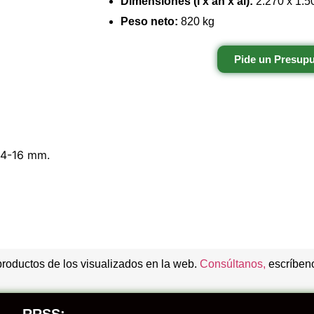
Dimensiones (l x an x al):
2.270 x 1.5
Peso neto:
820 kg
Pide un Presup
Ø 4-16 mm.
productos de los visualizados en la web.
Consúltanos,
escríbeno
RRSS: