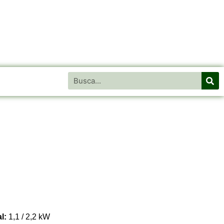
al:
1,1 / 2,2 kW