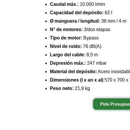
Caudal máx.:
10.000 l/min
Capacidad del depósito:
62 l
Ø manguera / longitud:
38 mm / 4 m
N° de motores:
3/dos etapas
Tipo de motor:
Bypass
Nivel de ruido:
76 dB(A)
Largo del cable:
8,5 m
Depresión máx.:
247 mbar
Material del depósito:
Acero inoxidab
Dimensiones (l x an x al)
570 x 700 x
Peso neto:
21,9 kg
Pide Presupue