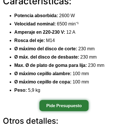
Características:
Potencia absorbida:
2600 W
Velocidad nominal:
6500 minˉ¹
Amperaje en 220-230 V:
12 A
Rosca del eje:
M14
Ø máximo del disco de corte:
230 mm
Ø máx. del disco de desbaste:
230 mm
Max. Ø de plato de goma para lija:
230 mm
Ø máximo cepillo alambre:
100 mm
Ø máximo cepillo de copa:
100 mm
Peso:
5,9 kg
Pide Presupuesto
Otros detalles: