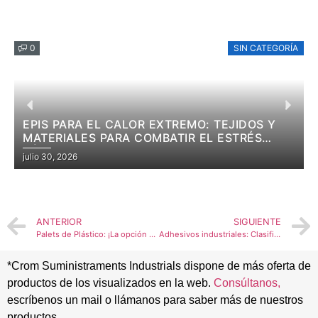
0
SIN CATEGORÍA
EPIS PARA EL CALOR EXTREMO: TEJIDOS Y
MATERIALES PARA COMBATIR EL ESTRÉS
TÉRMICO
julio 30, 2026
f
ANTERIOR
SIGUIENTE
Palets de Plástico: ¡La opción más sostenible, resistente y rentable para tu negocio!
Adhesivos industriales: Clasificación y Ejemplos
*Crom Suministraments Industrials dispone de más oferta de
productos de los visualizados en la web.
Consúltanos,
escríbenos un mail o llámanos para saber más de nuestros
productos.